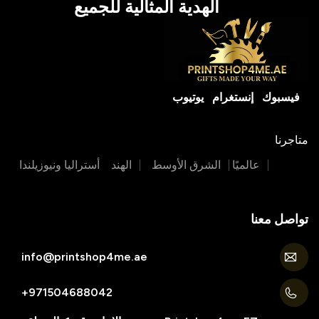
الهدية المثالية للجميع
فيسبوك
إنستغرام
يوتيوب
متاجرنا
عالميًا
الشرق الأوسط
الهند
أستراليا ونيوزيلندا
تواصل معنا
info@printshop4me.ae
971504688042+