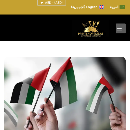
(AED) - AED
العربية
English
(
الإنجليزية
)